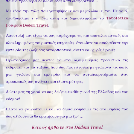
που θα προσφέρει σε όλους εσάς κάτι διαφορετικό…
Με έδρα την πόλη που γεννηθήκαμε και μεγαλώσαμε, τον Πειραιά,
Τουριστικό
υλοποιήσαμε την ιδέα αυτή και δημιουργήσαμε το
Γραφείο Dodoni Τravel
.
Αποστολή μας είναι να σας παρέχουμε τις πιο αποτελεσματικές και
ολοκληρωμένες τουριστικές υπηρεσίες, έτσι ώστε να απολαύσετε την
εμπειρία της ζωής σας συναρπαστικά, άνετα και χωρίς έγνοιες.
Πρωταρχικός μας σκοπός να ετοιμάζουμε εμείς προσωπικά τις
εκδρομές και τα ταξίδια που σας προτείνουμε με γνώμονα τις δικές
μας γνώσεις και εμπειρίες και να ανταποκρινόμαστε στις
προσωπικές σας ανάγκες και ιδιαιτερότητες.
Δώστε μας τη χαρά να σας δείξουμε κάθε γωνιά της Ελλάδας και του
κόσμου!
Ελάτε να γνωριστούμε και να δημιουργήσουμε τις αναμνήσεις που
σας αξίζουν και θα κρατήσουν για μια ζωή…
Καλώς ήρθατε στο Dodoni Travel